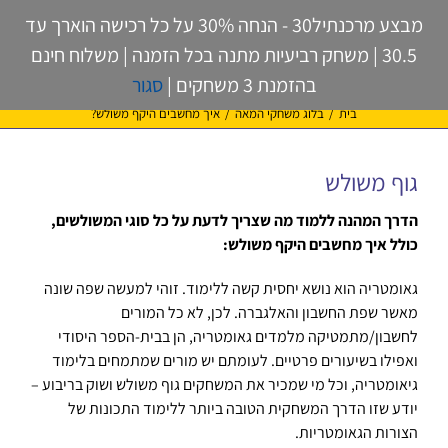
לג
מבצע מרכנתיל30 - הנחה 30% על כל רכישה הוארך עד
תוכן
30.5 | משחק רביעיות מתנה בכל הזמנה | משלוח חינם
בהזמנת 3 משחקים |
סגור
איך מחשבים היקף משולש?
בית
/
בלוג משחקי המאה
/
איך מחשבים היקף משולש?
גוף משולש
הדרך המהנה ללמוד מה שצריך לדעת על כל סוגי המשולשים,
כולל איך מחשבים היקף משולש:
גאומטריה הוא נושא יחסית קשה ללימוד. זוהי למעשה שפה שונה
מאשר שפת החשבון והאלגברה. לכן, לא כל המורים
לחשבון/מתמטיקה מלמדים גאומטריה, הן בבית-הספר היסודי
ואפילו בשיעורים פרטיים. לעומתם יש מורים שמתמחים בלימוד
גיאומטריה, וכל מי שמכיר את המשחקים גוף משולש ושוק בריבוע –
יודע שזו הדרך המשחקית הטובה ביותר ללימוד התכונות של
הצורות הגאומטריות.