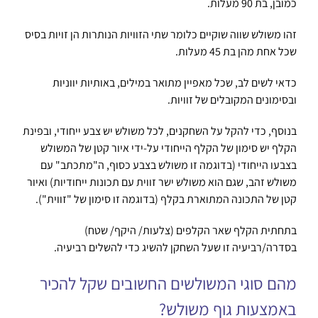
כמובן, בת 90 מעלות.
זהו משולש שווה שוקיים כלומר שתי הזוויות הנותרות הן זויות בסיס
שכל אחת מהן בת 45 מעלות.
כדאי לשים לב, שכל מאפיין מתואר במילים, באותיות יווניות
ובסימונים המקובלים של זוויות.
בנוסף, כדי להקל על השחקנים, לכל משולש יש צבע ייחודי, ובפינת
הקלף יש סימון של הקלף הייחודי על-ידי איור קטן של המשולש
בצבעו הייחודי (בדוגמה זו משולש בצבע כסוף, ה"מתכתב" עם
משולש זהב, שגם הוא משולש ישר זווית עם תכונות ייחודיות) ואיור
קטן של התכונה המתוארת בקלף (בדוגמה זו סימון של "זווית").
בתחתית הקלף שאר הקלפים (צלעות/ היקף/ שטח)
בסדרה/רביעיה זו שעל השחקן להשיג כדי להשלים רביעיה.
מהם סוגי המשולשים החשובים שקל להכיר
באמצעות גוף משולש?