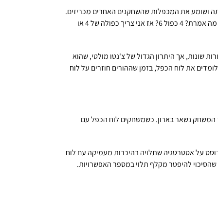
תה ושומע את המכפלות שהשחקנים האחרים מכריזים.
כדי שהמשחק יתנהל כשורה ללא טעויות, באופן אינסטינקטיבי כל אחד מוודא שהוא שמע נכון את הכרזת המכפלה של השחקן הקודם. מה אמרת? 4 כפול 6? אז אני צריך כפולה של 4 או
ת שונות, אך היתרון הגדול של צ'נטו מולטי, שהוא
ומדים את לוח הכפל, בזמן שההורים חוזרים על לוח
ז המשחק נשאר בארון. כשמשחקים לוח הכפל עם
שחק מבוסס על אסטרטגיה שתלויה בהיכרות מעמיקה עם לוח