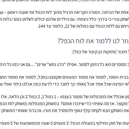
ם עמדו כל אחד בפינה אחת של הכיתה. המורה הקריאה תרגיל מתוך לוח הכפל ומי שענה רא
 לשחק נגדי כי בדרך-כלל ניצחתי. גם הילדים שלכם יכולים לשלוט כמוני בלוח
זר לנו ללמוד את לוח הכפל?
חיבור (וחזקות הן קיצור של כפל).
ב מספרים הוא כל הזמן לספור. אפילו "הדג נחש" שרים "…גם אני כמו כל ה
 בבית-הספר, לספור את מספר הפעמים שקפצנו בחבל, לספור את מספר החב
שי הפיצה שכל אחד אכל (ואחר-כך לחבר כדי לדעת כמה אכלנו ביחד ואולי ג
לוח הכפל הוא טבלה סימטרית, המחולקת 
פל מקוצר. אז מה עשיתי כדי שיזכרו אותם? במשחק המכפלות (משחק לוח הכפ
ב את השחקן הבא לקחת קלף נוסף ולהפסיד את תורו. אז ברור שאחרי המשחק 
עמים 5 שונה מהמשמעות של 5 פעמים 3, אך תוצאתם זהה.