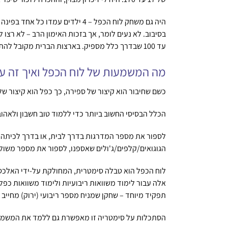
היה גם משחק לוח הכפל – 4 ילדי
בסיבוב. לא נעים לומר, אך בזכות האימון הרב – לא רצו
עד 100 שבדרך כלל מספיק. בארצות הברית מקובל להתייחס גם ללוח הכפל עם כפולות של 12, כלומר עד 144.
מה המשמעות של לוח הכפל ואיך זה עו
כשם שחיבור הוא קיצור של ספירה, כך כפל הוא קיצור של 
הכלל הבסיסי החשוב ביותר כדי ללמוד טוב חשבון ולאהו
לספור את מספר המדרגות בדרך לבית, או בדרך לכיתה
הגוגואים/קלפים/ג'ולים שאספנו, לספור את מספר משול
אלה עבור לימוד משוואות ריבועיות ולימוד משוואות כ
תפקיד מיוחד – שחקן שמניח מספר ריבועי (ירוק) מחיי
הסתכלות על סימטריה זו מאפשרת גם ללמד את המשמעות של חוק החילוף בפעולת הכפל: 3 פ