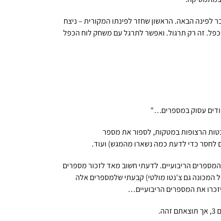
שון – עבר לפינה הבאה. הראשון שחזר לפינתו המקורית – ניצח
 הכפל. זה רק תרגול. ואפשר לתרגל עם משחק לוח הכפל
יהודים עסוק במספרים…"
טות הרצופות במטקות, לספור את מספר
ם לחסר כדי לדעת כמה נשארו מהמגש) ועוד.
על-ידי האלכסון שכולל את המכפלות של מספר בעצמו – 1 כפול 1, 2 כפול 2 וכן הלאה. אלו המספרים הריבועיים. לדעתי חשוב מאד לזכור מספרים
ל המכונה גם צ'נטו מולטי) קבעתי שלמספרים אלה
יזכרו את המספרים הריבועיים…