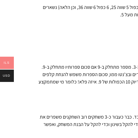
אם מבינים את לוח הכפל, וזוכרים את המכפלות עד 5, ואם כבר זוכרים את המספרים הריבועיים בזכות משחק לוח הכפל שפיתחתי (5 כפול 5 שווה 25, 6 כפול 6 שווה 36, וכן הלאה) נשארים
מעל 5.
ILS
הסתכלות מעמיקה על לוח הכפל זו גם הזדמנות ללמוד את סימני ההתחלקות. למשל, מספר מתחלק ב-3 אם סכום ספרותיו מתחלק ב-3. מספר מתחלק ב-9 אם סכום ספרותיו מתחלק ב-9.
פרים ובצ'נטו ממו; סכום הספרות משמש להנחת קלפים
USD
במשחק המספרים, והטור הארוך שבאמצע טבלת סכום הספרות כולל את כל 10 המספרים שסכום ספרותיהם הוא 9 = > שהם כאמור בדיוק 10 הכפולות של 9. איזה פלא! כלומר מי שמתמקצע
זה המצג שלי בתוכנית הכרישים, ולא בכדי התלהבו מהמשחק ללימוד לוח הכפל שפיתחתי. המשחק זורם, מהנה, ולא פחות חשוב – עובד. כבר כעבור כ-3 משחקים רוב השחקנים משפרים את
כדי להקל בשינון וכדי להקל על הבנת המשחק, ואפשר