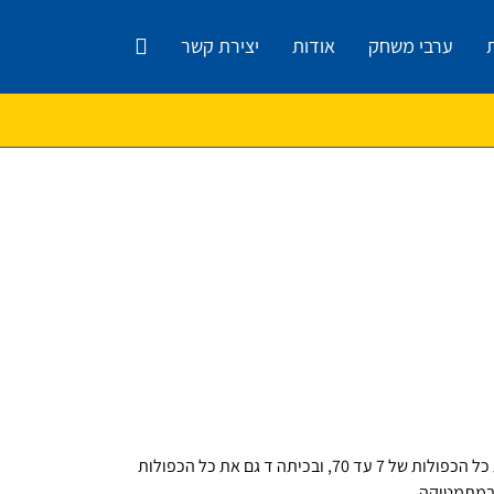
ערבי משחק
אודות
יצירת קשר
פעם, בעידן הדינוזאורים, הכריחו ילדים מסכנים (כלומר אותנו) לעמוד מול הכיתה ולדקלם בעל-פה את לוח הכפל. למשל, לדקלם את כל הכפולות של 7 עד 70, ובכיתה ד גם את כל הכפולות