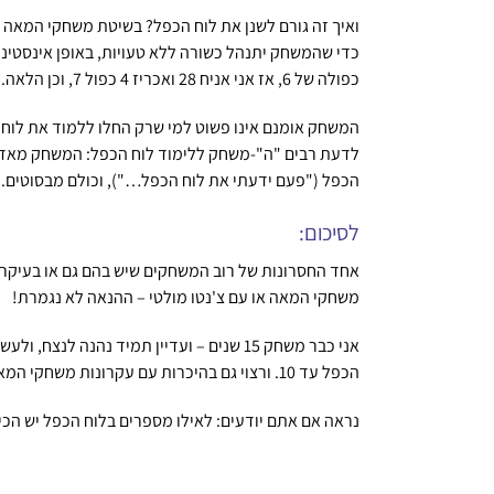
ואיך זה גורם לשנן את לוח הכפל? בשיטת משחקי המאה
כפולה של 6, אז אני אניח 28 ואכריז 4 כפול 7, וכן הלאה.
המשחק אומנם אינו פשוט למי שרק החלו ללמוד את לוח הכ
לדעת רבים "ה"-משחק ללימוד לוח הכפל: המשחק מאד כיפ
הכפל ("פעם ידעתי את לוח הכפל…"), וכולם מבסוטים.
לסיכום:
אחד החסרונות של רוב המשחקים שיש בהם גם או בעיקר
משחקי המאה או עם צ'נטו מולטי – ההנאה לא נגמרת!
אני כבר משחק 15 שנים – ועדיין תמיד נה
הכפל עד 10. ורצוי גם בהיכרות עם עקרונות משחקי המאה שמתחילים כבר במשחק הספרות הפשוט ביותר: לומדים כבר בשלב מוקדם שהסיכוי להיפטר מקלף תלוי במספר האפשרויות.
נראה אם אתם יודעים: לאילו מספרים בלוח הכפל יש הכ