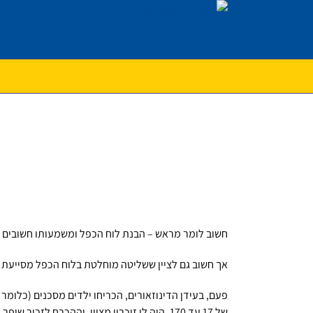
לג
תוכן
חשוב לומר מראש – הבנת לוח הכפל ומשמעותו חשובים מ
אך חשוב גם לציין ששליטה מוחלטת בלוח הכפל מסייעת 
של 17 עד 170. היה לי זיכרון מצוין, וההכרח לזכור שיפר אצלי את השליטה בלוח הכפל, ומכאן גם את הביטחון העצמי בחשבון ובהמשך במתמטיקה.