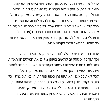
כדי להגדיל את התוכן, את מגוון האפשרויות במשחק ואת קהל
היעד, שילבתי משחק מילים בעברית עם משחק מילים באנגלית.
והכול בקופסה אחת בשיטת משחקי המאה, שבה המשחק מתנהל
לפי זיהוי האותיות, ללא צורך מוקדם לדעת לקרוא את המילים.
בכל קלף איור של מילה מוחשית שכל ילד מכיר כבר מגיל צעיר, כך
שידע לזהותה, והמילה המתארת כתובה בעברית (עם ניקוד)
ובאנגלית. כך יוכל ללמוד תוך כדי משחק את האותיות שמרכיבות
כל מילה, ובהמשך ילמד לקרוא אותה.
עבור דוברי עברית מומלץ להתחיל לשחק לפי האותיות בעברית
וכך תוך כדי משחק גם קולטים באופן צילומי את המילים המתארות
באנגלית. בחירת המילים נעשתה בקפידה תוך שינויים רבים לאחר
אינספור ניסויים במשך מספר שנים. בפיתוח משחקים מילים חייבות
לכלול את כל מגוון האותיות (הן כאות פותחת והן כאות סוגרת), כל
סוגי הניקוד, ומגוון כמעט מלא של סוגי ההברות וצירופי האותיות
בשתי השפות (גם זה מזכיר לי משחק מילים – משחק בשפה
העברית ובשפה האנגלית,
לא
משחק בשפה העליונה ובשפה
התחתונה).