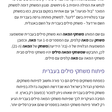
לנחש את המילה היומית ב-6 ניחושים. סגנון המשחק דומה למשחק
המוכר "בול-פגיעה" אך עם אותיות במקום צבעים, כמו במשחק
עבר בטלוויזיה בשם "לינגו". למשחק פותחה גרסה בעברית עם
השם וורדעל – משחק מילים בעברית על השם באנגלית.
גם שם המותג
משחקי המאה
הוא משחק מילים בעברית שמשמעו:
משחק
עם
מאה
קלפים, עם המספרים מ-1 ועד
מאה
, וכמובן
המשמעות הנלווית של ה-(בה' הידיעה)
משחק
של
המאה
(ה-21).
לכן, התבקש
שמשחקי המאה מילים
יהיו משחקי מילים מבית
משחקי המאה עם
מאה
קלפים עם מילים.
פיתוח משחקי מילים בעברית
כמפתח משחקים מילים הם כר פורה וחשוב לפיתוח משחקים.
החיסרון הגדול בישראל הוא שנדרשת השקעה גדולה בפיתוח
משחק מילים בעברית שאותו ניתן למכור (כמעט) רק בארץ. זו
הסיבה העיקרית לכך שפיתוח משחקי המאה מילים בעברית הגיע
רק לאחר פיתוח משחקי המאה במספרים שהם אוניברסליים יותר.