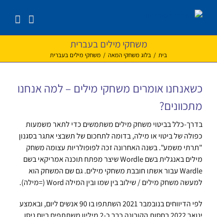
לג
תוכן
משחקי מילים בעברית
בית
/
בלוג משחקי המאה
/
משחקי מילים בעברית
כשאנחנו אומרים משחקי מילים – למה אנחנו
מתכוונים?
בדרך-כלל בביטוי משחק מילים משתמשים כדי לתאר משמעות
כפולה של ביטוי או מילה, בדומה לתחכום של תשבצי אתגר בסגנון
"תרתי משמע". בשנה האחרונה זכה לפופולריות עצומה משחק
מילים באנגלית בשם Wordle שיצר מפתח תוכנה אמריקאי בשם
Wardle עבור אשתו חובבת משחקי מילים. גם שם המשחק הוא
למעשה משחק מילים / שילוב בין שמו ובין המילה Word (=מילה).
לפי הדיווחים בנובמבר 2021 השתתפו בו 90 אנשים ליום, ובאמצע
ינואר 2022 בחסות הקורונה כבר כ-2 מיליון משתתפים ביום ניסו