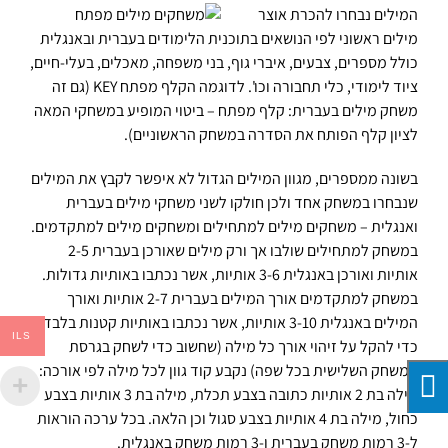
המילים נבחרו להכרת אוצר
מילים ראשוני לפי הנושאים בתוכנית הלימודים בעברית ובאנגלית
כולל מספרים, צבעים, איברי גוף, בני משפחה, מאכלים, בעלי-חיים,
ציוד לימודי, כלי תחבורה וכו'. לדוגמה הקלף מפתח KEY (גם זה
משחק מילים בעברית: קלף מפתח – ביטוי המופיע במשחקי המאה
לציון קלף הפותח את הסדרה במשחק הראשוניים).
בשונה ממספרים, מגוון המילים הגדול לא איפשר לקבץ את המילים
שנבחרו במשחק אחד ולכן חולקו לשני משחקי מילים בעברית
ואנגלית – משחקים מילים למתחילים ומשחקים מילים למתקדמים.
במשחק למתחילים שולבו אך ורק מילים שאורכן בעברית 2-5
אותיות ואורכן באנגלית 3-6 אותיות, אשר נכתבו באותיות גדולות.
במשחק למתקדמים אורך המילים בעברית 2-7 אותיות ואורך
המילים באנגלית 3-10 אותיות, אשר נכתבו באותיות קטנות בלבד.
ILS
כדי להקל על זיהוי אורך כל מילה (שחשוב כדי לשחק בגרסת
המשחק השלישית בכל שפה) נקבע קוד גוון לכל מילה לפי אורכה:
מילה בת 2 אותיות כתובה בצבע תכלת, מילה בת 3 אותיות בצבע
כחול, מילה בת 4 אותיות בצבע סגול וכן הלאה. בכל ערכה הוראות
ל-3 רמות משחק בעברית ו-3 רמות משחק באנגלית.