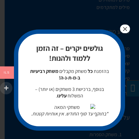
מילים למתקדמים
×
מידע מקצועי
גולשים יקרים – זה הזמן
סרטוני הדרכה
סימנים
ללמוד ולהנות!
שאלות ותשובות
קלפי עזר
בהזמנת
כל
משחק מקבלים
משחק רביעיות
ILS
ב-מ-ת-נ-ה!
טיפים להורים ומורים
לאתר הכשר
בנוסף, ברכישת 3 משחקים (או יותר) –
ערבי משחק
המשלוח
עלינו
.
*בתוקף עד סוף החודש. אין אותיות קטנות.
על המשחקים
משחק הספרות