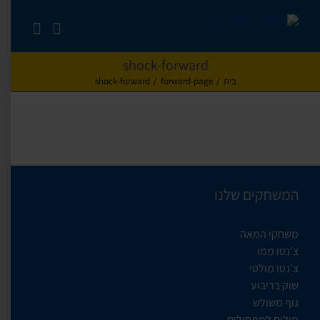
לג
תוכן
shock-forward
בית
/
forward-page
/
shock-forward
המשחקים שלנו
משחקי המאה
צ'נטו ממו
צ'נטו מולטי
שוק בריבוע
גוף משולש
מילים למתחילים