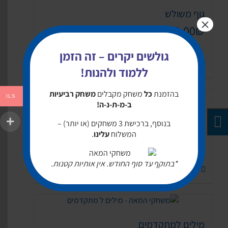
גוף משולש
×
59.00
₪
גולשים יקרים – זה הזמן
הוספה לסל
Buy now
ללמוד ולהנות!
בהזמנת
כל
משחק מקבלים
משחק רביעיות
ILS
ב-מ-ת-נ-ה!
מילים למתחילים
בנוסף, ברכישת 3 משחקים (או יותר) –
59.00
₪
המשלוח
עלינו
.
*בתוקף עד סוף החודש. אין אותיות קטנות.
הוספה לסל
Buy now
מילים למתקדמים