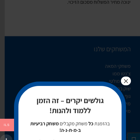
ינוכה מחיר המשלוח מסכום הזיכוי.
המשחקים שלנו
משחקי המאה
צ'נטו ממו
×
צ'נטו מולטי
שוק בריבוע
גוף משולש
גולשים יקרים – זה הזמן
מילים למתחילים
ללמוד ולהנות!
מילים למתקדמים
בהזמנת
כל
משחק מקבלים
משחק רביעיות
ILS
ב-מ-ת-נ-ה!
מידע מקצועי