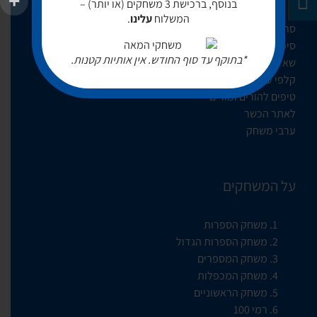
בנוסף, ברכישת 3 משחקים (או יותר) –
המשלוח
עלינו
.
סרטוני הדרכה
סימנים
*בתוקף עד סוף החודש. אין אותיות קטנות.
שאלות ותשובות
קלפי עזר
טיפים להורים ומורים
לאתר הכשר
ערבי משחק
על המשחקים
משחק הספרות
משחק הספרות הגדול
משחק המספרים
משחק המכפלות
משחק הראשוניים
רמי 100