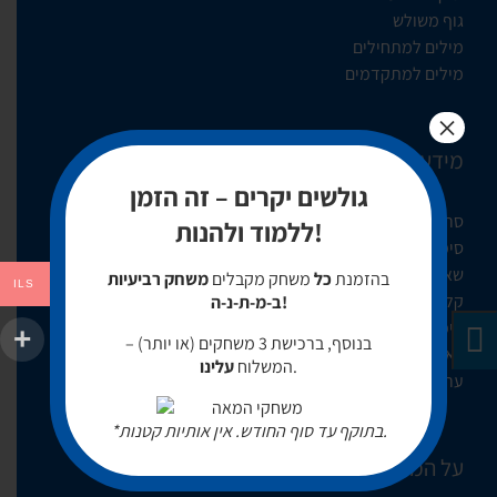
גוף משולש
מילים למתחילים
מילים למתקדמים
×
מידע מקצועי
גולשים יקרים – זה הזמן
סרטוני הדרכה
ללמוד ולהנות!
סימנים
שאלות ותשובות
בהזמנת
כל
משחק מקבלים
משחק רביעיות
ILS
קלפי עזר
ב-מ-ת-נ-ה!
טיפים להורים ומורים
בנוסף, ברכישת 3 משחקים (או יותר) –
לאתר הכשר
.
המשלוח
עלינו
ערבי משחק
*בתוקף עד סוף החודש. אין אותיות קטנות.
על המשחקים