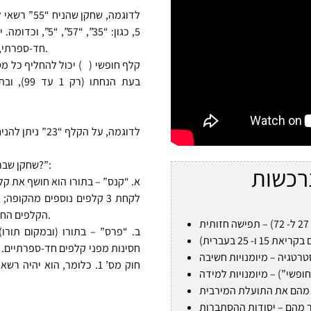
לדוגמה, שחק
5, כגון: “35”, 
חד-ספרתי, הוא מחייב את השחקן הבא לפעול לפי חוק מס’ 1.
קלף חופשי (
) יכול להחליף כל מ
בעת הנח
) רשאי לבחור “קנס או פרס?”:
שחקן שברשות
נרכשות
לקחת 3 קלפים נוספים מהקו
הקלפים החשופים וממשיך בתורו לפי כללי המשחק הבסיסיים.
חוק מס’ 1. כלומר, הוא יה