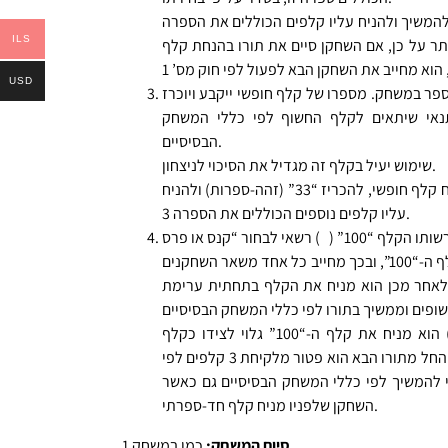
ן שהניח “55” רשאי להמשיך ולהניח עליו קלפים הכוללים את הספרה
ILS
“57”, “5”, וכדומה. יתר על כן, אם השחקן סיים את תורו בהנחת קלף
USD
ספר במשחק. מספרו של קלף חופשי ייקבע ויוכרז
תו (רק 1 עד 99), ובתנאי שיתאים לקלף החשוף לפי כללי המשחק
הבסיסיים.
שימוש יעיל בקלף זה מגדיל את הסיכוי לניצחון.
לדוגמה, על הקלף “23” ניתן להניח קלף חופשי, להכריז “33” (זהה-ספרות) ולהניח
עליו קלפים נוספים הכוללים את הספרה 3.
ו הקלף “100” (
א. “קנס” – בתורו הוא חושף את קלף ה-“100”, ובכך מחייב כל אחד משאר השחקנים
פה; לאחר מכן הוא מניח את הקלף בתחתית ערימת
ב. “פרס” – בתורו (ובמקום תורו) הוא מניח את קלף ה-“100” גלוי לצידו כקלף
חסינות מפני קלפים חד-ספרתיים. החל מתורו הבא הוא פטור מלקיחת 3 קלפים לפי
יה רשאי להמשיך לפי כללי המשחק הבסיסיים גם כאשר
השחקן שלפניו מניח קלף חד-ספרתי.
כמו במשחק 1.
סיום המשחק: