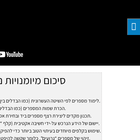
סיכום מיומנויות 
לימוד מספרים לפי השיטה העשרונית (כמו הבדלים בין 27 ל- 72) – תפישה חזותית.
הכרת שמות המספרים (כמו הבדלים בקריאת 15 ו- 25 בעברית).
תכנון מקדים ליצירת רצף מספרים ביד ובחירת אסטרטגיה – מיומנויות חשיבה.
יישום של הידע הנרכש על-ידי חשיבה אקטיבית (קלף “חופשי”) – מיומנויות למידה.
שימוש בקלפים מיוחדים בעיתוי הטוב ביותר כדי להפיק מהם את התועלת המירבית.
זיהוי של מספרים “גרועים”, כלומר שקשה להיפטר מהם – יסודות ההסתברות.