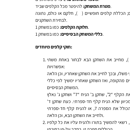
להיפטר מכל הקלפים שביד.
מטרת המשחק:
 הכללת קלפים חופשיים (
), חלקם או כולם, נתונה
לבחירת השחקנים.
כמו במשחק 1.
חלוקת הקלפים:
כמו במשחק 1.
כללי המשחק הבסיסיים:
חוקי קלפים מיוחדים:
, מחייב את השחקן הבא לבחור באחת משתי
אפשרויות:
יד את תורו ולקחת 3 קלפים מהקופה, ואז השחקן שאחריו ימשיך לפי כללי
המשחק הבסיסיים.
לדוגמה, שחקן א’ הניח על “23” את הקלף “2”, שחקן ב’ הניח “7” ושחקן ג’ נאלץ
פה מכיוון שלא הניח קלף חד-ספרתי. כעת שחקן ד’
רשאי להניח על ה- “7” כל קלף הכולל את הספרה 7, או להניח קלף חד-ספרתי
ולחייב את השחקן הבא, וכן הלאה.
 רשאי להמשיך בתורו ולהניח עליו את כל קלפיו
הכוללים ספרה זו, בסדר על-פי בחירתו.