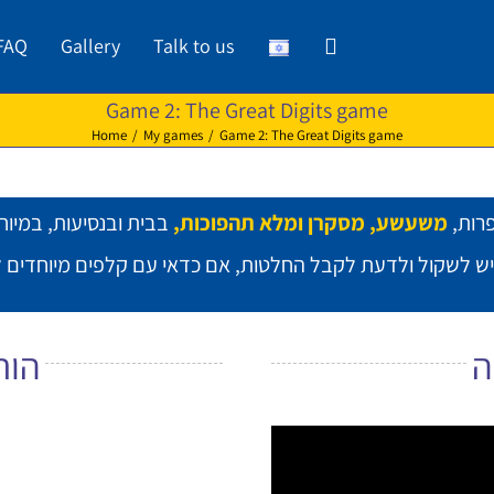
FAQ
Gallery
Talk to us
Game 2: The Great Digits game
Home
/
My games
/
Game 2: The Great Digits game
רות,
משעשע, מסקרן ומלא תהפוכות,
יש לשקול ולדעת לקבל החלטות, אם כדאי עם קלפים מיוחדים ל
ה
הור