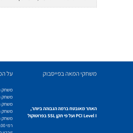
משחקי המאה בפייסבוק
על המ
משחק ה
משחק ה
משחק ה
האתר מאובטח ברמה הגבוהה ביותר,
משחק ה
בפרוטוקול SSL ועל פי תקן PCI Level I
משחק ה
רמי 100
זיכרון 