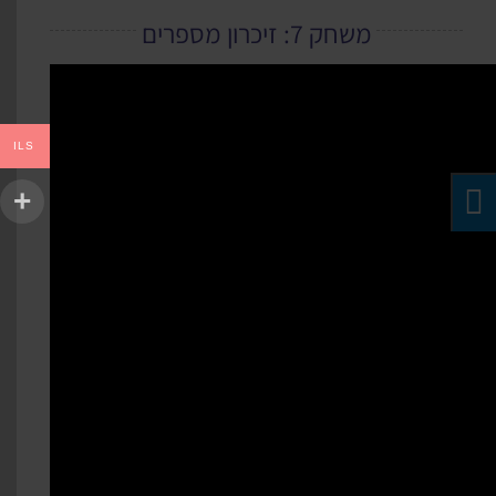
משחק 7: זיכרון מספרים
ILS