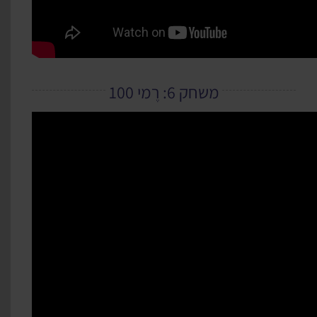
משחק 6: רֶמי 100