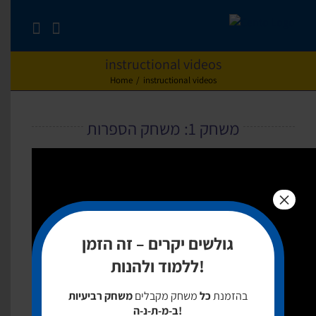
Skip
to
content
instructional videos
Home
/
instructional videos
משחק 1: משחק הספרות
×
גולשים יקרים – זה הזמן
ללמוד ולהנות!
בהזמנת
כל
משחק מקבלים
משחק רביעיות
ב-מ-ת-נ-ה!