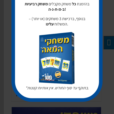
בהזמנת
כל
משחק מקבלים
משחק רביעיות
ב-מ-ת-נ-ה!
בנוסף, ברכישת 3 משחקים (או יותר) –
.
המשלוח
עלינו
גוף משולש
59.00
₪
*בתוקף עד סוף החודש. אין אותיות קטנות.
Add to cart
Buy now