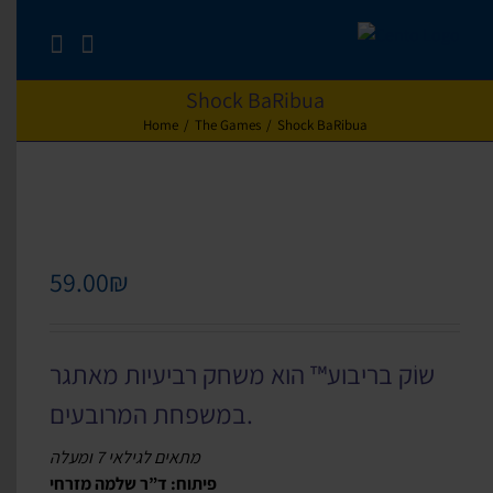
Skip
to
content
Shock BaRibua
Home
/
The Games
/
Shock BaRibua
59.00
₪
שוֹק בריבוע™ הוא משחק רביעיות מאתגר
במשפחת המרובעים.
מתאים לגילאי 7 ומעלה
פיתוח: ד”ר שלמה מזרחי