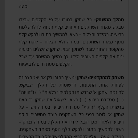
מטה.
מהלך המשחק:
כל שחקן בתורו על-פי הקלפים שבידו
מבקש מאחד השחקנים האחרים קלף הנחוץ לו להשלמת
רביעיה. במידה והצליח – רשאי להמשיך בתורו ולבקש קלף
נוסף מאחד השחקנים. במידה ולא הצליח – לוקח קלף
מהקופה והתור עובר לשחקן הבא. שחקן שהשלים רביעיה
יניח את קלפיה חשופים לידו. כך נמשך המשחק עד שכל
הקלפים מסתדרים לרביעיות.
משחק למתקדמים:
שחקן ימשיך בתורו רק אם יאמר נכונה
לפחות אחת התכונות הרשומות על הקלף שביקש.
לדוגמה, שחקן א’ שברשותו הקלפים “צלעות” (
) ו”זוויות”
(
) מסדרת ריבוע (
) רשאי לשאול את שחקן ב’ האם
ברשותו הקלף “היקף” מסדרת ריבוע. במידה ויש – על
שחקן א’ לומר בפני כל השחקנים כיצד מחשבים היקף
ריבוע, ולאחר מכן יקבל לידיו את הקלף. במידה וצדק –
רשאי להמשיך בתורו ולבקש קלף נוסף מאחד השחקנים.
במידה וטעה – עליו להקריא מהקלף שקיבל כיצד מחשבים