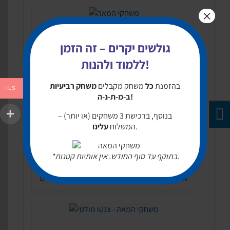
×
59.00
₪
גולשים יקרים – זה הזמן
ללמוד ולהנות!
Add to cart
Buy now
בהזמנת
כל
משחק מקבלים
משחק רביעיות
ILS
ב-מ-ת-נ-ה!
בנוסף, ברכישת 3 משחקים (או יותר) –
.
המשלוח
עלינו
79.00
₪
*בתוקף עד סוף החודש. אין אותיות קטנות.
Add to cart
Buy now